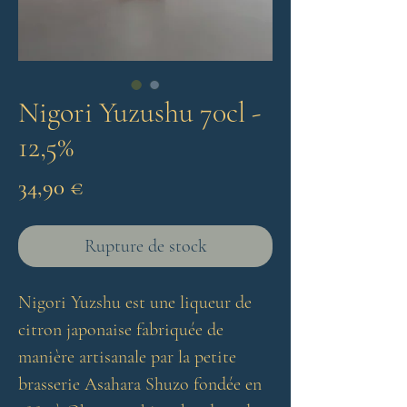
Nigori Yuzushu 70cl -
12,5%
Prix
34,90 €
Rupture de stock
Nigori Yuzshu est une liqueur de
citron japonaise fabriquée de
manière artisanale par la petite
brasserie Asahara Shuzo fondée en