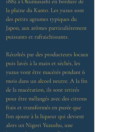
1882 à Okumusashi en bordure de
la plaine du Kanto. Les yuzus sont
des petits agrumes typiques du
Japon, aux arômes particulièrement
puissants et rafraichissants.
Récoltés par des producteurs locaux
puis lavés à la main et séchés, les
yuzus vont être macérés pendant 6
mois dans un alcool neutre. A la fin
de la macération, ils sont retirés
pour être mélangés avec des citrons
frais et transformés en purée que
l'on ajoute à la liqueur qui devient
alors un Nigori Yuzushu, une