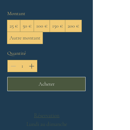
Montant
25 €
50 €
100 €
150 €
200 €
Autre montant
Quantité
Acheter
Réservation
Lundi au dimanche