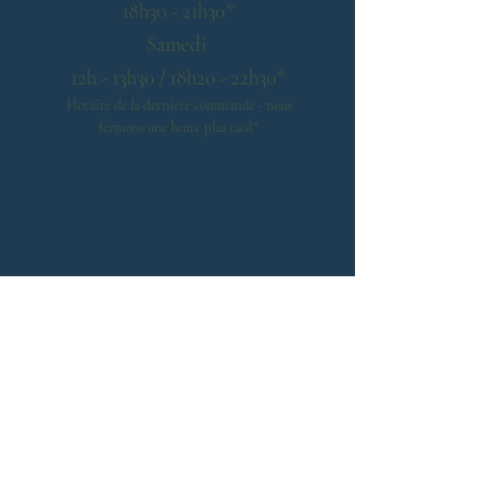
18h30 - 21h30*
Samedi
12h - 13h30 / 18h20 - 22h30
*
Horaire de la dernière commande - nous
fermons une heure plus tard
*
Inscrivez-vous à notre newsletter pour la
recevoir
Envoyez
Accueil
Contact
CGV